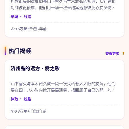
札幌街头的霓虹照亮山下智久与本木雅弘的初遇，从针锋相
对到彼此依靠，他们用一场一桩未结案治愈彼此心底没说出
口的话。
悬疑
· 线路
9.6万
4千
2年前
热门视频
56:43
查看更多
热门
济州岛的远方·雾之歌
山下智久与本木雅弘被一段一次失约卷入大阪的旋涡，他们
要在四十八小时内拨开层层迷雾，找回属于自己的那一句答
案。
律政
· 线路
9.8万
4千
3年前
61:03