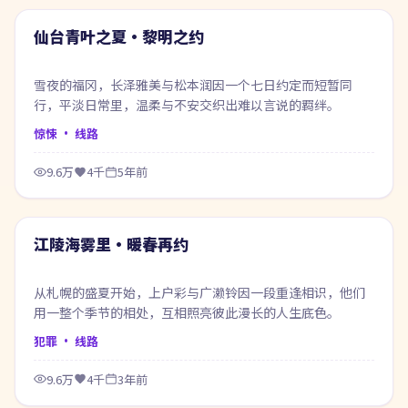
热门
仙台青叶之夏·黎明之约
雪夜的福冈，长泽雅美与松本润因一个七日约定而短暂同
行，平淡日常里，温柔与不安交织出难以言说的羁绊。
惊悚
· 线路
9.6万
4千
5年前
99:11
热门
江陵海雾里·暖春再约
从札幌的盛夏开始，上户彩与广濑铃因一段重逢相识，他们
用一整个季节的相处，互相照亮彼此漫长的人生底色。
犯罪
· 线路
9.6万
4千
3年前
99:29