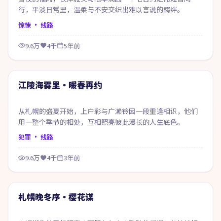
行，平淡日常里，温柔与不安交织出难以言说的羁绊。
惊悚
· 线路
9.6万
4千
5年前
99:11
精选
江陵海雾里·暖春再约
从札幌的盛夏开始，上户彩与广濑铃因一段重逢相识，他们
用一整个季节的相处，互相照亮彼此漫长的人生底色。
犯罪
· 线路
9.6万
4千
3年前
99:29
精选
札幌晚冬序·樱花谋