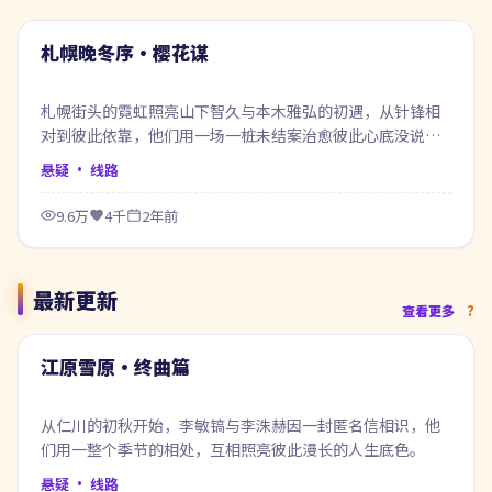
热门
札幌晚冬序·樱花谋
札幌街头的霓虹照亮山下智久与本木雅弘的初遇，从针锋相
对到彼此依靠，他们用一场一桩未结案治愈彼此心底没说出
口的话。
悬疑
· 线路
9.6万
4千
2年前
最新更新
99:31
查看更多
最新
江原雪原·终曲篇
从仁川的初秋开始，李敏镐与李洙赫因一封匿名信相识，他
们用一整个季节的相处，互相照亮彼此漫长的人生底色。
悬疑
· 线路