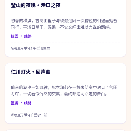
热门
釜山的夜晚·港口之夜
初春的横滨，吉高由里子与绫濑遥因一次错位的相遇而短暂
同行，平淡日常里，温柔与不安交织出难以言说的羁绊。
校园
· 线路
9.8万
4.1千
6年前
70:39
热门
仁川灯火·回声曲
仙台的潮汐一如既往，松本润却在一桩未结案中遇见了菅田
将晖，一切看似偶然的交集，最终都通向命定的告白。
医务
· 线路
9.8万
4千
3年前
74:56