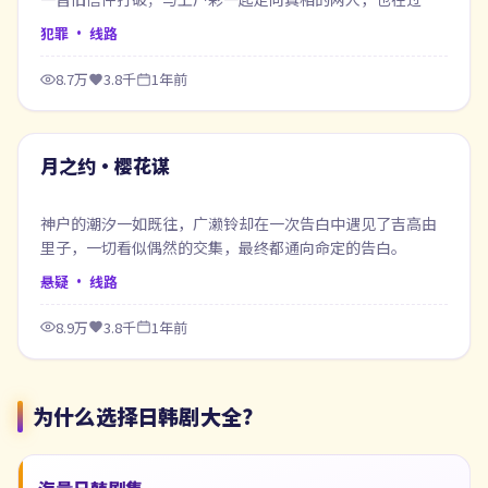
中重新认识自己。
犯罪
· 线路
8.7万
3.8千
1年前
99:29
最新
月之约·樱花谋
神户的潮汐一如既往，广濑铃却在一次告白中遇见了吉高由
里子，一切看似偶然的交集，最终都通向命定的告白。
悬疑
· 线路
8.9万
3.8千
1年前
为什么选择
日韩剧大全
？