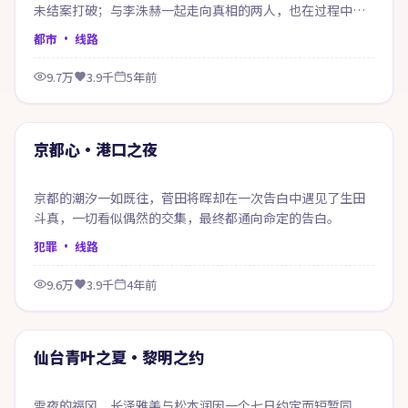
未结案打破；与李洙赫一起走向真相的两人，也在过程中重
新认识自己。
都市
· 线路
9.7万
3.9千
5年前
74:33
精选
京都心·港口之夜
京都的潮汐一如既往，菅田将晖却在一次告白中遇见了生田
斗真，一切看似偶然的交集，最终都通向命定的告白。
犯罪
· 线路
9.6万
3.9千
4年前
49:49
精选
仙台青叶之夏·黎明之约
雪夜的福冈，长泽雅美与松本润因一个七日约定而短暂同