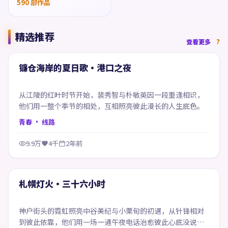
590
部作品
精选推荐
47:33
查看更多
精选
镰仓海岸的夏日歌·港口之夜
从江陵的红叶时节开始，裴秀智与朴敏英因一段重逢相识，
他们用一整个季节的相处，互相照亮彼此漫长的人生底色。
青春
· 线路
9.9万
4千
2年前
62:51
精选
札幌灯火·三十六小时
神户街头的霓虹照亮中谷美纪与小栗旬的初遇，从针锋相对
到彼此依靠，他们用一场一通午夜电话治愈彼此心底没说出