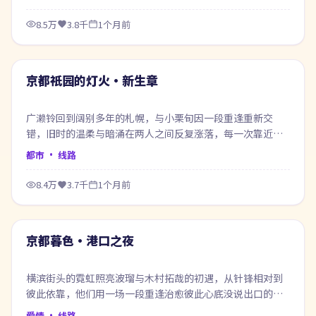
8.5万
3.8千
1个月前
99:15
最新
京都祇园的灯火·新生章
广濑铃回到阔别多年的札幌，与小栗旬因一段重逢重新交
错，旧时的温柔与暗涌在两人之间反复涨落，每一次靠近都
像在赎回当年的失约。
都市
· 线路
8.4万
3.7千
1个月前
48:03
最新
京都暮色·港口之夜
横滨街头的霓虹照亮波瑠与木村拓哉的初遇，从针锋相对到
彼此依靠，他们用一场一段重逢治愈彼此心底没说出口的
话。
爱情
· 线路