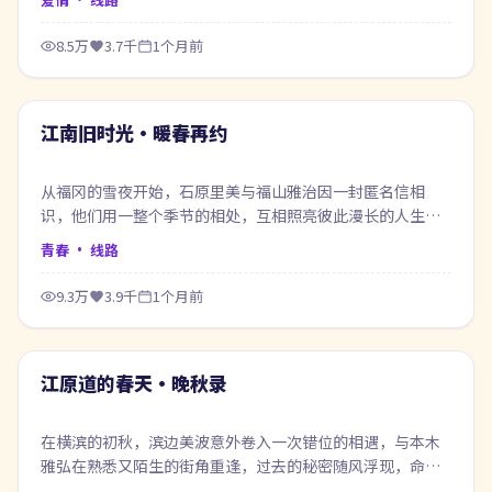
8.5万
3.7千
1个月前
58:41
最新
江南旧时光·暖春再约
从福冈的雪夜开始，石原里美与福山雅治因一封匿名信相
识，他们用一整个季节的相处，互相照亮彼此漫长的人生底
色。
青春
· 线路
9.3万
3.9千
1个月前
59:38
最新
江原道的春天·晚秋录
在横滨的初秋，滨边美波意外卷入一次错位的相遇，与本木
雅弘在熟悉又陌生的街角重逢，过去的秘密随风浮现，命运
在风雨之间悄然改写。