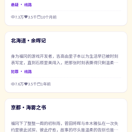
都像在赎回当年的失约。
悬疑
· 线路
7.3万
3.5千
10个月前
99:47
最新
北海道·余晖记
身为福冈的游戏开发者，吉高由里子本以为生活早已被时刻
表写定，直到石原里美闯入，把那张时刻表撕得只剩温柔的
褶皱。
犯罪
· 线路
7.6万
3.5千
1年前
63:36
最新
京都·海雾之书
福冈下了整整一周的初秋雨，菅田将晖与本木雅弘在一次失
约里彼此试探、彼此疗愈，故事的尽头是温柔的告别也是新