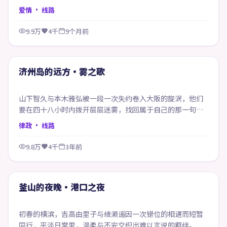
口的话。
爱情
· 线路
9.9万
4千
9个月前
56:43
精选
济州岛的远方·雾之歌
山下智久与本木雅弘被一段一次失约卷入大阪的旋涡，他们
要在四十八小时内拨开层层迷雾，找回属于自己的那一句答
案。
律政
· 线路
9.8万
4千
3年前
61:03
精选
釜山的夜晚·港口之夜
初春的横滨，吉高由里子与绫濑遥因一次错位的相遇而短暂
同行，平淡日常里，温柔与不安交织出难以言说的羁绊。