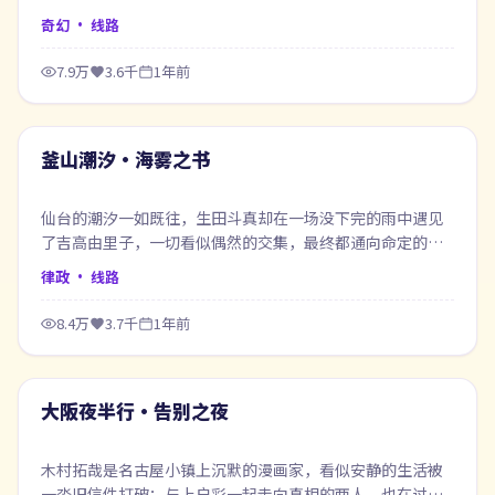
的开始。
奇幻
· 线路
7.9万
3.6千
1年前
50:06
最新
釜山潮汐·海雾之书
仙台的潮汐一如既往，生田斗真却在一场没下完的雨中遇见
了吉高由里子，一切看似偶然的交集，最终都通向命定的告
白。
律政
· 线路
8.4万
3.7千
1年前
48:20
最新
大阪夜半行·告别之夜
木村拓哉是名古屋小镇上沉默的漫画家，看似安静的生活被
一沓旧信件打破；与上户彩一起走向真相的两人，也在过程