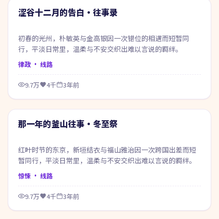
热门
涩谷十二月的告白·往事录
初春的光州，朴敏英与金高银因一次错位的相遇而短暂同
行，平淡日常里，温柔与不安交织出难以言说的羁绊。
律政
· 线路
9.7万
4千
3年前
99:40
热门
那一年的釜山往事·冬至祭
红叶时节的东京，新垣结衣与福山雅治因一次跨国出差而短
暂同行，平淡日常里，温柔与不安交织出难以言说的羁绊。
惊悚
· 线路
9.7万
4千
3年前
99:42