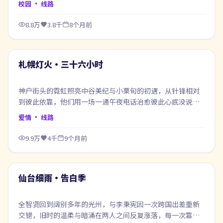
校园
· 线路
8.8万
3.8千
8个月前
62:51
最新
札幌灯火·三十六小时
神户街头的霓虹照亮中谷美纪与小栗旬的初遇，从针锋相对
到彼此依靠，他们用一场一通午夜电话治愈彼此心底没说出
口的话。
爱情
· 线路
9.9万
4千
9个月前
52:46
最新
仙台细雨·告白季
全智贤回到阔别多年的光州，与李秉宪因一次跨国出差重新
交错，旧时的温柔与暗涌在两人之间反复涨落，每一次靠近