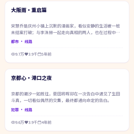
热门
大阪雨·重启篇
宋慧乔是庆州小镇上沉默的漫画家，看似安静的生活被一桩
未结案打破；与李洙赫一起走向真相的两人，也在过程中重
新认识自己。
都市
· 线路
9.7万
3.9千
5年前
74:33
热门
京都心·港口之夜
京都的潮汐一如既往，菅田将晖却在一次告白中遇见了生田
斗真，一切看似偶然的交集，最终都通向命定的告白。
犯罪
· 线路
9.6万
3.9千
4年前
49:49