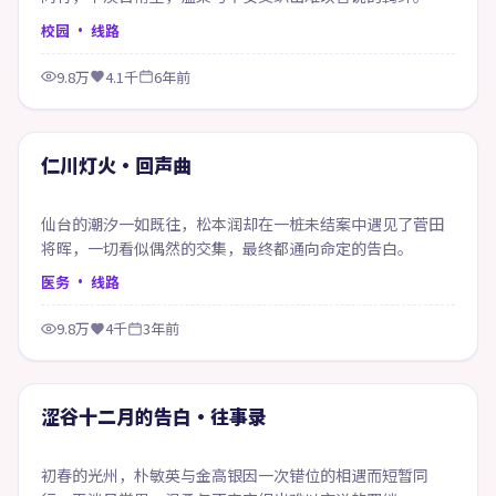
校园
· 线路
9.8万
4.1千
6年前
70:39
精选
仁川灯火·回声曲
仙台的潮汐一如既往，松本润却在一桩未结案中遇见了菅田
将晖，一切看似偶然的交集，最终都通向命定的告白。
医务
· 线路
9.8万
4千
3年前
74:56
精选
涩谷十二月的告白·往事录
初春的光州，朴敏英与金高银因一次错位的相遇而短暂同