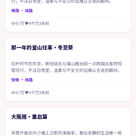
行，平淡日常里，温柔与不安交织出难以言说的羁绊。
律政
· 线路
9.7万
4千
3年前
99:40
精选
那一年的釜山往事·冬至祭
红叶时节的东京，新垣结衣与福山雅治因一次跨国出差而短
暂同行，平淡日常里，温柔与不安交织出难以言说的羁绊。
惊悚
· 线路
9.7万
4千
3年前
99:42
精选
大阪雨·重启篇
宋慧乔是庆州小镇上沉默的漫画家，看似安静的生活被一桩